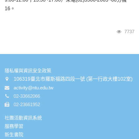
16。
瀏覽人
7737
:::
隱私權與資訊安全政策
106319臺北市羅斯福路四段一號 (第一行政大樓102室)
activity@ntu.edu.tw
02-33662066
02-23661952
社團活動資訊系統
服務學習
新生書院