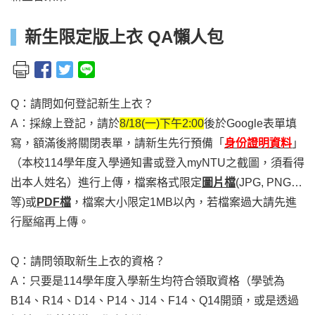
新生限定版上衣 QA懶人包
Q
：請問如何登記新生上衣？
A
：採線上登記，請於
8/18(
一)下午2:00
後於Google表單填
寫，額滿後將關閉表單，請新生先行預備「
身份證明資料
」
（本校114學年度入學通知書或登入myNTU之截圖，須看得
出本人姓名）進行上傳，檔案格式限定
圖片檔
(JPG, PNG…
等)或
PDF檔
，檔案大小限定1MB以內，若檔案過大請先進
行壓縮再上傳。
Q
：請問領取新生上衣的資格？
A
：只要是114學年度入學新生均符合領取資格（學號為
B14、R14、D14、P14、J14、F14、Q14開頭，或是透過