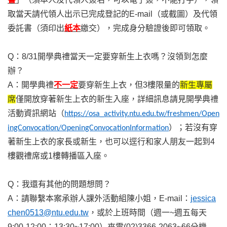
取當天請代領人出示已完成登記的E-mail（或截圖）及代領
委託書（須印出
紙本
繳交），完成身分驗證後即可領取。
Q
：8/31開學典禮當天一定要穿新生上衣嗎？沒領到怎麼
辦？
A
：開學典禮
不一定
要穿新生上衣，但3樓限量的
新生專屬
席
僅開放穿著新生上衣的新生入座，詳細訊息請見開學典禮
活動資訊網站（
https://osa_activity.ntu.edu.tw/freshmen/Open
）；若沒有穿
ingConvocation/OpeningConvocationInformation
著新生上衣的家長或新生，也可以逕行和家人朋友一起到4
樓觀禮席或1樓轉播區入座。
Q
：我還有其他的問題想問？
A
：請聯繫本案承辦人課外活動組陳小姐，E-mail：
jessica
chen0513@ntu.edu.tw
，或於上班時間（週一~週五每天
9:00-12:00；13:30~17:00）來電(02)3366-2063~66分機