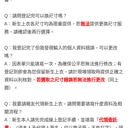
Q
：請問登記完可以換尺寸嗎？
A
：新生上衣各尺寸均為限量提供，恕
無法
提供更換尺寸服
務，請確認後再行選擇。
Q
：我登記完了但我發現輸入的個人資料錯誤，可以更改
嗎？
A
：因表單只能填寫一次，為確保公平恕無法進行修改；有
登記到即會為您保留新生上衣，請於現場領取時提供正確之
資料以利核對，
若選取之尺寸錯誤恕無法進行更改
（同上
題）。
Q
：我要請親友代領新生上衣，請問需要填寫什麼資料及相
關流程？
A
：新生本人請先完成線上登記手續，並填寫「
代領委託
書
」（須本人及代領人簽名，可以電子簽，不能打字），領